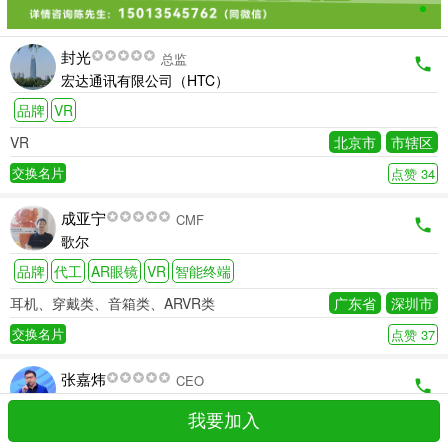
封光
总监
宏达通讯有限公司（HTC）
品牌
VR
VR
北京市
市辖区
交换名片
点赞 34
成亚宁
CMF
歌尔
品牌
代工
AR眼镜
VR
智能终端
耳机、穿戴类、音箱类、ARVR类
广东省
深圳市
交换名片
点赞 37
张嘉炜
CEO
东莞市迈纳斯航空技术有限公司
我要加入
品牌
AR眼镜
智能终端