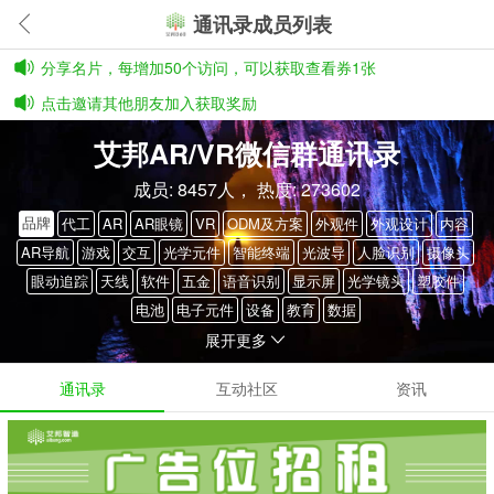
通讯录成员列表
分享名片，每增加50个访问，可以获取查看券1张
点击邀请其他朋友加入获取奖励
艾邦AR/VR微信群通讯录
成员: 8457人， 热度: 273602
品牌
代工
AR
AR眼镜
VR
ODM及方案
外观件
外观设计
内容
AR导航
游戏
交互
光学元件
智能终端
光波导
人脸识别
摄像头
眼动追踪
天线
软件
五金
语音识别
显示屏
光学镜头
塑胶件
电池
电子元件
设备
教育
数据
展开更多
通讯录
互动社区
资讯