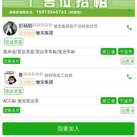
彭福聪
敏实集团新产品研发经理
敏实集团
企业展台
雷达罩盖
毫米波/雷达罩盖/雷达罩车标/发光车标
浙江省
宁波市
交换名片
点赞 8
鲁
材料研发工程师
敏实集团
企业展台
雷达罩盖
ACC标 激光雷达罩
浙江省
宁波市
交换名片
点赞 4
张晓俊
项目经理
我要加入
敏實集團有限公司
企业展台