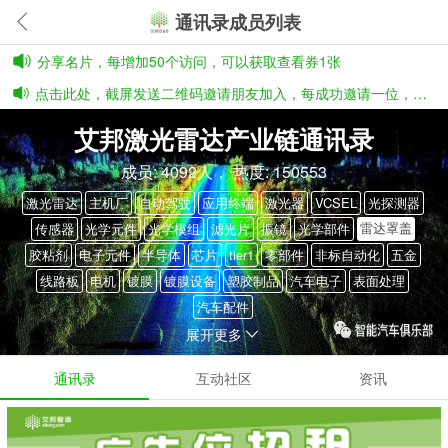
通讯录成员列表
分享名片，每增加50个访问，可以获取查看券1张
点击此处，截屏发送二维码邀请朋友加入，每成功邀请一位，有3张券奖励
艾邦激光雷达产业链通讯录
成员: 4092人， 热度: 150553
激光雷达
主机厂
自动驾驶
应用终端
激光器
VCSEL
光探测器
雷达罩盖
传感器
光学元件
光学模组
滤光片
振镜
光学部件
胶粘剂
电子元件
半导体
芯片
tier1
零部件
非标自动化
五金
线路板
电机
镀膜
镀膜设备
塑胶制品
汽车电子
表面处理
汽车配件
展开更多
通讯录
互动社区
资讯