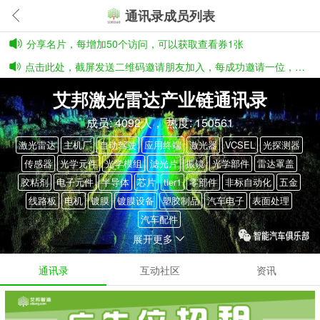
通讯录成员列表
分享名片，每增加50个访问，可以获取查看券1张
点击此处，截屏发送二维码邀请朋友加入，每成功邀请一位，有3张券奖励
艾邦激光雷达产业链通讯录
成员: 4092人， 热度: 150561
激光雷达
主机厂
自动驾驶
应用终端
激光器
VCSEL
光探测器
传感器
光学元件
光学模组
滤光片
振镜
光学部件
雷达罩盖
胶粘剂
电子元件
半导体
芯片
tier1
零部件
非标自动化
五金
线路板
电机
镀膜
镀膜设备
塑胶制品
汽车电子
表面处理
汽车配件
展开更多
通讯录
互动社区
资讯