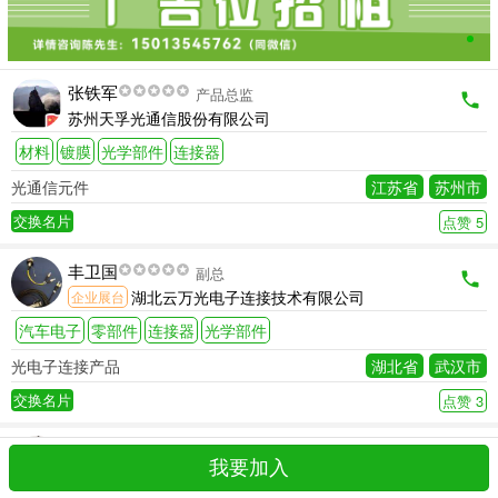
张铁军
产品总监
苏州天孚光通信股份有限公司
材料
镀膜
光学部件
连接器
光通信元件
江苏省
苏州市
交换名片
点赞 5
丰卫国
副总
湖北云万光电子连接技术有限公司
企业展台
汽车电子
零部件
连接器
光学部件
光电子连接产品
湖北省
武汉市
交换名片
点赞 3
Ian Sun
Sales Engineer（销售工程师）
我要加入
信邦电子（深圳）有限公司
企业展台