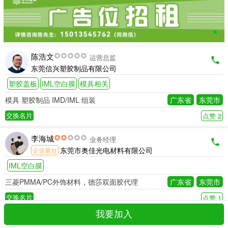
陈浩文
运营总监
东莞信兴塑胶制品有限公司
塑胶盖板
IML空白膜
模具相关
模具 塑胶制品 IMD/IML 组装
广东省
东莞市
交换名片
点赞 2
李海城
业务经理
东莞市奥佳光电材料有限公司
企业展台
IML空白膜
三菱PMMA/PC外饰材料，德莎双面胶代理
广东省
东莞市
交换名片
点赞 1
我要加入
Keven Wang
Sales