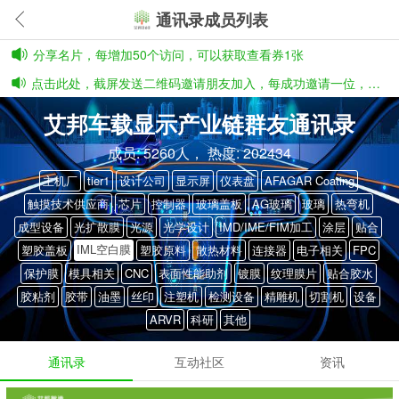
通讯录成员列表
分享名片，每增加50个访问，可以获取查看券1张
点击此处，截屏发送二维码邀请朋友加入，每成功邀请一位，有3张券奖励
艾邦车载显示产业链群友通讯录
成员: 5260人， 热度: 202434
主机厂
tier1
设计公司
显示屏
仪表盘
AFAGAR Coating
触摸技术供应商
芯片
控制器
玻璃盖板
AG玻璃
玻璃
热弯机
成型设备
光扩散膜
光源
光学设计
IMD/IME/FIM加工
涂层
贴合
IML空白膜
塑胶盖板
塑胶原料
散热材料
连接器
电子相关
FPC
保护膜
模具相关
CNC
表面性能助剂
镀膜
纹理膜片
贴合胶水
胶粘剂
胶带
油墨
丝印
注塑机
检测设备
精雕机
切割机
设备
ARVR
科研
其他
通讯录
互动社区
资讯