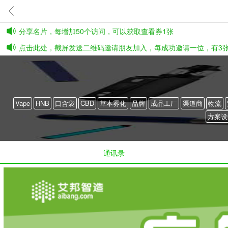
分享名片，每增加50个访问，可以获取查看券1张
点击此处，截屏发送二维码邀请朋友加入，每成功邀请一位，有3
Vape
HNB
口含袋
CBD
草本雾化
品牌
成品工厂
渠道商
物流
方案设
通讯录