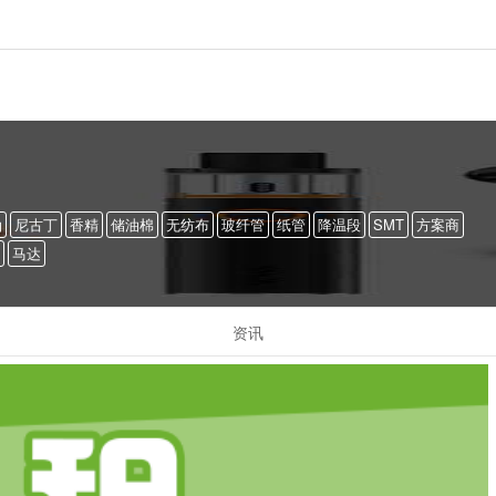
油
尼古丁
香精
储油棉
无纺布
玻纤管
纸管
降温段
SMT
方案商
马达
资讯