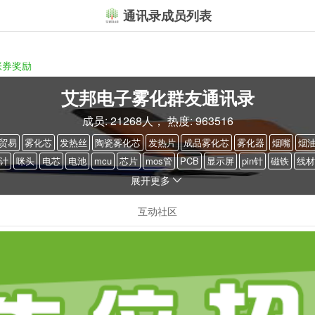
通讯录成员列表
张券奖励
艾邦电子雾化群友通讯录
成员: 21268人， 热度: 963516
贸易
雾化芯
发热丝
陶瓷雾化芯
发热片
成品雾化芯
雾化器
烟嘴
烟
计
咪头
电芯
电池
mcu
芯片
mos管
PCB
显示屏
pin针
磁铁
线材
展开更多
互动社区